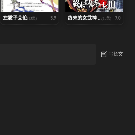
左撇子艾伦
终末的女武神 ...
5.9
7.0
(13集)
(15集)
写长文