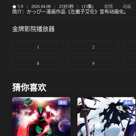
5.9
|
2026.04.08
|
25分5秒
|
(13集)
剧情
动画
简介：
かっぴー漫画作品《左撇子艾伦》宣布动画化。
金牌影院
播放器
1
2
8
9
猜你喜欢
蓝光
蓝光