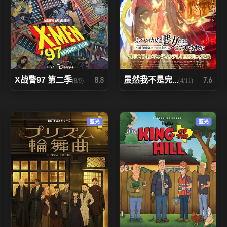
X战警97 第二季
虽然我不是完...
8.8
7.6
(8/9)
(4/11)
蓝光
蓝光