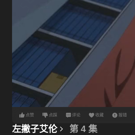
点赞
点踩
评论
收藏
报错
左撇子艾伦
第 4 集
更多信息