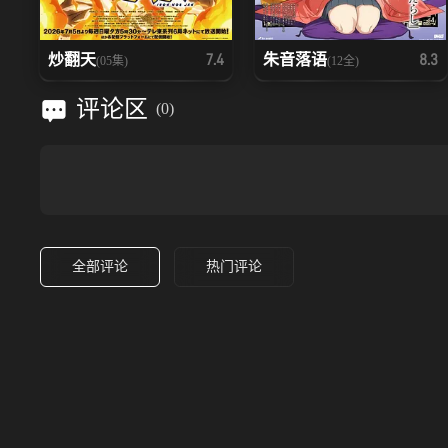
炒翻天
朱音落语
7.4
8.3
(05集)
(12全)
评论区
(
0
)
全部评论
热门评论