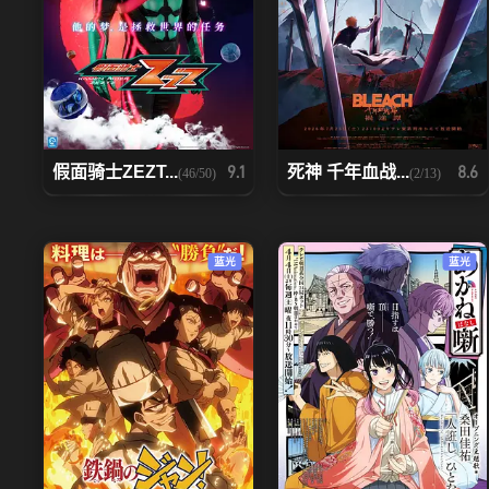
假面骑士ZEZT...
死神 千年血战...
9.1
8.6
(46/50)
(2/13)
蓝光
蓝光