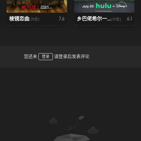
棱镜恋曲
乡巴佬希尔一...
7.6
6.1
(20全)
(10全)
您还未
请登录后发表评论
登录