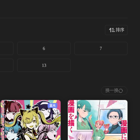
排序
6
7
13
换一换
蓝光