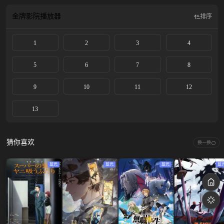
可是她对阴沉的多闻也怦然心动…？ 人格超分裂×过于崭新的追星活动爱情喜
剧，开幕！
金牌影院
播放器
排序
1
2
3
4
5
6
7
8
9
10
11
12
13
猜你喜欢
换一换
蓝光
蓝光
蓝光
蓝