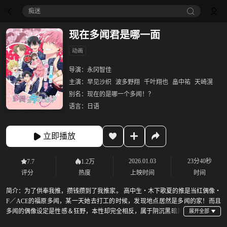
痴迷
现在多闻君是哪一面
动画
导演：
永冈智佳
主演：
早见沙织
波多野翔
千叶翔也
畠中祐
天崎滉
别名：
现在的是哪一个多闻！？
语言：
日语
立即播放
2026.01.03
23分40秒
7.7
1.2万
评分
热度
上映时间
时间
简介：
为了供奉我推，攒钱攒到了我推家。 高中生‧木下歌夏的推是当红偶像‧
F／ACE的福原多闻，某一天她去打工的时候，发现地点居然是多闻的家！而且
多闻的偶像设定是性感＆狂野，本性却完全相反，属于阴沉黑暗属
性…？ 无论什么模样，多闻就是多闻。歌夏决定全力支持自我价值感极低的他！